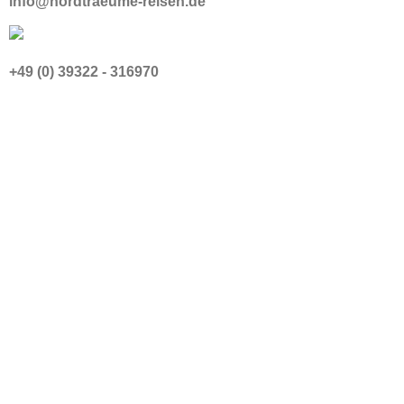
info@nordtraeume-reisen.de
+49 (0) 39322 - 316970