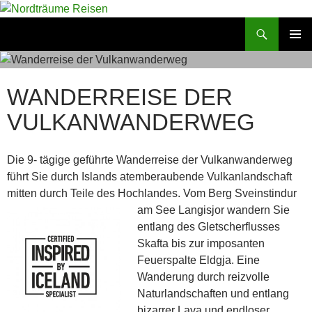
Zum
Inhalt
Suchen
Nordträume Reisen
springen
PRIMÄR
MENÜ
WANDERREISE DER
VULKANWANDERWEG
Die 9- tägige geführte Wanderreise der Vulkanwanderweg
führt Sie durch Islands atemberaubende Vulkanlandschaft
mitten durch Teile des Hochlandes.
Vom Berg Sveinstindur
am See Langisjor wandern Sie
entlang des Gletscherflusses
Skafta bis zur imposanten
Feuerspalte Eldgja. Eine
Wanderung durch reizvolle
Naturlandschaften und entlang
bizarrer Lava und endloser