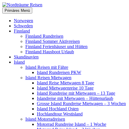
Zum
Inhalt
Suchen
Primäres Menü
springen
Nordträume Reisen
Norwegen
Schweden
Finnland
Finnland Rundreisen
Finnland Sommer Aktivreisen
Finnland Ferienhäuser und Hütten
Finnland Hausboot Urlaub
Skandinavien
Island
Island Reisen mit Fähre
Island Rundreisen PKW
Island Reisen Mietwagen
Island Reise Mietwagen 8 Tage
Island Mietwagenreise 10 Tage
Island Rundreise mit Mietwagen – 13 Tage
Islandreise mit Mietwagen – Hüttenurlaub
Grosse Island Rundreise Mietwagen – 3 Wochen
Island Hochland Osten
Hochlandtour Westisland
Island Motorradreisen
Motorrad Rundreise Island – 1 Woche