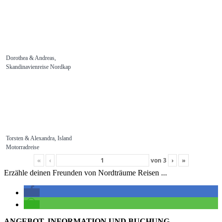
Dorothea & Andreas,
Skandinavienreise Nordkap
Torsten & Alexandra, Island
Motorradreise
«
‹
von
3
›
»
Erzähle deinen Freunden von Nordträume Reisen ...
ANGEBOT, INFORMATION UND BUCHUNG