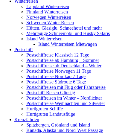
Winterreisen
Lappland Winterreisen
Finnland Winterreisen
Norwegen Winterreisen
Schweden Winter Reisen
Hütten, Glasiglu, Schneehotel und mehr
Mehrtägige Schneemobil und Husky Safaris
Island Winterreisen
Island Winterreisen Mietwagen
Postschiff
Postschiffreise Klassisch 12 Tage
Postschiffreise ab Hamburg – Sommer
Postschiffreise ab Deutschland – Winter
Postschiffreise Norwegen 11 Tage
Postschiffreise Nordkap 7 Tage
Postschiffreise Südroute 6 Tage
Postschiffreisen mit Flug oder Fähranreise
Postschiff Reisen Günstig
Postschiffreisen im Winter – Nordlichter
Postschiffreise Weihnachten und Silvester
Hurtigruten Schiffe
Hurtigruten Landausflüge
Kreuzfahrten
Spitzbergen, Grönland und Island
Kanada, Alaska und Nord-West-Passage