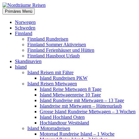
Zum
Inhalt
Suchen
Primäres Menü
springen
Nordträume Reisen
Norwegen
Schweden
Finnland
Finnland Rundreisen
Finnland Sommer Aktivreisen
Finnland Ferienhäuser und Hütten
Finnland Hausboot Urlaub
Skandinavien
Island
Island Reisen mit Fähre
Island Rundreisen PKW
Island Reisen Mietwagen
Island Reise Mietwagen 8 Tage
Island Mietwagenreise 10 Tage
Island Rundreise mit Mietwagen – 13 Tage
Islandreise mit Mietwagen – Hüttenurlaub
Grosse Island Rundreise Mietwagen – 3 Wochen
Island Hochland Osten
Hochlandtour Westisland
Island Motorradreisen
Motorrad Rundreise Island – 1 Woche