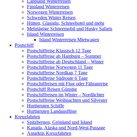
Lappland Winterreisen
Finnland Winterreisen
Norwegen Winterreisen
Schweden Winter Reisen
Hütten, Glasiglu, Schneehotel und mehr
Mehrtägige Schneemobil und Husky Safaris
Island Winterreisen
Island Winterreisen Mietwagen
Postschiff
Postschiffreise Klassisch 12 Tage
Postschiffreise ab Hamburg – Sommer
Postschiffreise ab Deutschland – Winter
Postschiffreise Norwegen 11 Tage
Postschiffreise Nordkap 7 Tage
Postschiffreise Südroute 6 Tage
Postschiffreisen mit Flug oder Fähranreise
Postschiff Reisen Günstig
Postschiffreisen im Winter – Nordlichter
Postschiffreise Weihnachten und Silvester
Hurtigruten Schiffe
Hurtigruten Landausflüge
Kreuzfahrten
Spitzbergen, Grönland und Island
Kanada, Alaska und Nord-West-Passage
Antarktis Kreuzfahrten