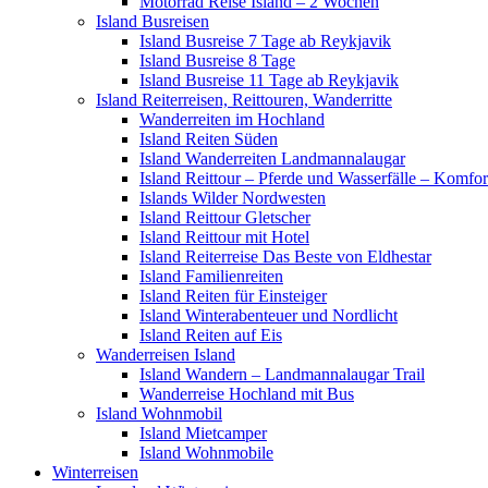
Motorrad Reise Island – 2 Wochen
Island Busreisen
Island Busreise 7 Tage ab Reykjavik
Island Busreise 8 Tage
Island Busreise 11 Tage ab Reykjavik
Island Reiterreisen, Reittouren, Wanderritte
Wanderreiten im Hochland
Island Reiten Süden
Island Wanderreiten Landmannalaugar
Island Reittour – Pferde und Wasserfälle – Komfor
Islands Wilder Nordwesten
Island Reittour Gletscher
Island Reittour mit Hotel
Island Reiterreise Das Beste von Eldhestar
Island Familienreiten
Island Reiten für Einsteiger
Island Winterabenteuer und Nordlicht
Island Reiten auf Eis
Wanderreisen Island
Island Wandern – Landmannalaugar Trail
Wanderreise Hochland mit Bus
Island Wohnmobil
Island Mietcamper
Island Wohnmobile
Winterreisen