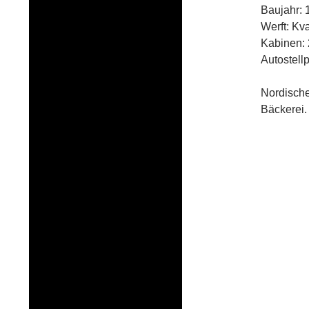
Baujahr: 
Werft: K
Kabinen: 
Autostellp
Nordische
Bäckerei