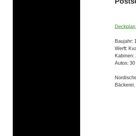
Posts
Deckplan
Baujahr: 
Werft: K
Kabinen: 
Autos: 30
Nordische
Bäckerei