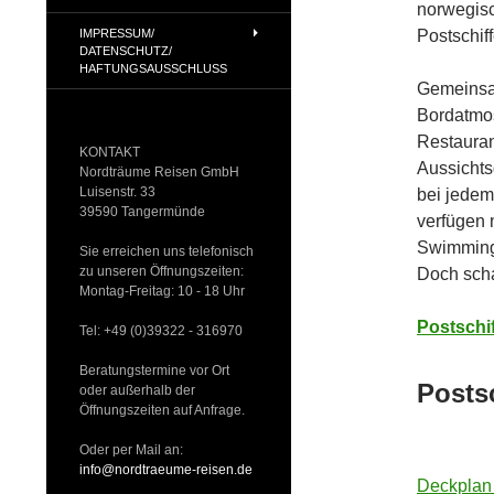
norwegisc
IMPRESSUM/
Postschif
DATENSCHUTZ/
HAFTUNGSAUSSCHLUSS
Gemeinsam
Bordatmos
Restaura
KONTAKT
Aussichts
Nordträume Reisen GmbH
Luisenstr. 33
bei jedem
39590 Tangermünde
verfügen 
Swimming
Sie erreichen uns telefonisch
zu unseren Öffnungszeiten:
Doch scha
Montag-Freitag: 10 - 18 Uhr
Postschi
Tel: +49 (0)39322 - 316970
Beratungstermine vor Ort
Posts
oder außerhalb der
Öffnungszeiten auf Anfrage.
Oder per Mail an:
info@nordtraeume-reisen.de
Deckplan