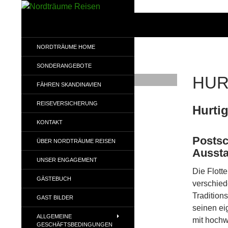
Zum
Inhalt
Suchen
Nordträume Reisen
springen
NORDTRÄUME HOME
SONDERANGEBOTE
HUR
FÄHREN SKANDINAVIEN
REISEVERSICHERUNG
Hurtig
KONTAKT
Postsc
ÜBER NORDTRÄUME REISEN
Aussta
UNSER ENGAGEMENT
Die Flotte
GÄSTEBUCH
verschied
Tradition
GAST BILDER
seinen ei
ALLGEMEINE
mit hochw
GESCHÄFTSBEDINGUNGEN