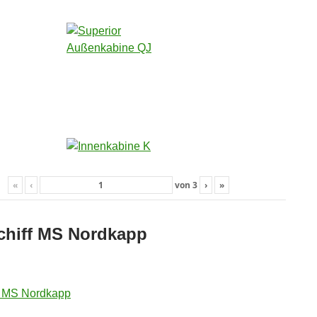
«
‹
von
3
›
»
chiff MS Nordkapp
 MS Nordkapp