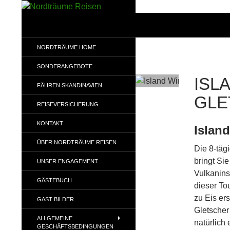
Zum
Inhalt
Suchen
Nordträume Reisen
springen
NORDTRÄUME HOME
SONDERANGEBOTE
ISL
FÄHREN SKANDINAVIEN
GLE
REISEVERSICHERUNG
KONTAKT
Islan
ÜBER NORDTRÄUME REISEN
Die 8-täg
bringt Si
UNSER ENGAGEMENT
Vulkanins
GÄSTEBUCH
dieser To
zu Eis er
GAST BILDER
Gletscher
ALLGEMEINE
natürlich
GESCHÄFTSBEDINGUNGEN