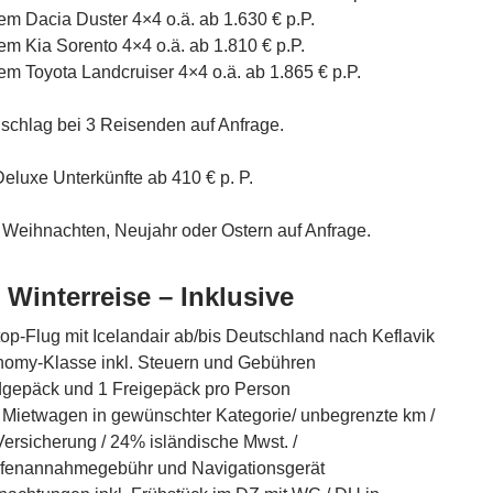
nem Dacia Duster 4×4 o.ä. ab 1.630 € p.P.
em Kia Sorento 4×4 o.ä. ab 1.810 € p.P.
em Toyota Landcruiser 4×4 o.ä. ab 1.865 € p.P.
chlag bei 3 Reisenden auf Anfrage.
Deluxe Unterkünfte ab 410 € p. P.
r Weihnachten, Neujahr oder Ostern auf Anfrage.
 Winterreise – Inklusive
op-Flug mit Icelandair ab/bis Deutschland nach Keflavik
nomy-Klasse inkl. Steuern und Gebühren
gepäck und 1 Freigepäck pro Person
 Mietwagen in gewünschter Kategorie/ unbegrenzte km /
rsicherung / 24% isländische Mwst. /
fenannahmegebühr und Navigationsgerät