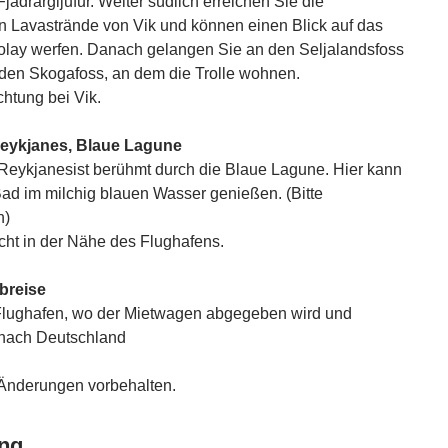
jadrargljufur. Weiter südlich erreichen Sie die
 Lavastrände von Vik und können einen Blick auf das
lay werfen. Danach gelangen Sie an den Seljalandsfoss
den Skogafoss, an dem die Trolle wohnen.
htung bei Vik.
Reykjanes, Blaue Lagune
 Reykjanesist berühmt durch die Blaue Lagune. Hier kann
ad im milchig blauen Wasser genießen. (Bitte
n)
cht in der Nähe des Flughafens.
breise
Flughafen, wo der Mietwagen abgegeben wird und
 nach Deutschland
Änderungen vorbehalten.
ng