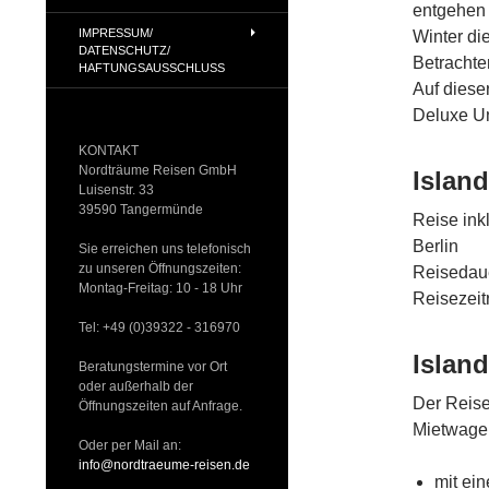
entgehen 
IMPRESSUM/
Winter di
DATENSCHUTZ/
Betrachte
HAFTUNGSAUSSCHLUSS
Auf diese
Deluxe Un
KONTAKT
Nordträume Reisen GmbH
Island
Luisenstr. 33
39590 Tangermünde
Reise ink
Berlin
Sie erreichen uns telefonisch
zu unseren Öffnungszeiten:
Reisedaue
Montag-Freitag: 10 - 18 Uhr
Reisezeit
Tel: +49 (0)39322 - 316970
Island
Beratungstermine vor Ort
oder außerhalb der
Der Reise
Öffnungszeiten auf Anfrage.
Mietwagen
Oder per Mail an:
info@nordtraeume-reisen.de
mit ei