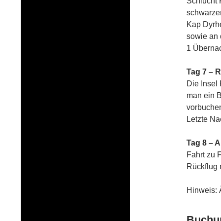
Schlucht F
schwarzen
Kap Dyrho
sowie an 
1 Übernac
Tag 7 – 
Die Insel
man ein B
vorbuche
Letzte Na
Tag 8 – A
Fahrt zu 
Rückflug
Hinweis: 
Buchu