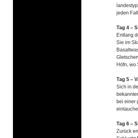
landestyp
jeden Fall
Tag 4 – S
Entlang d
Sie im Sk
Basaltwas
Gletscher
Höfn, wo 
Tag 5 – V
Sich in d
bekannte
bei einer
eintauche
Tag 6 – 
Zurück en