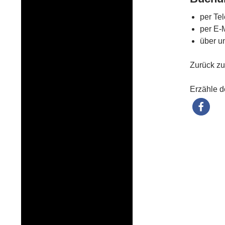
per Te
per E-
über u
Zurück z
Erzähle d