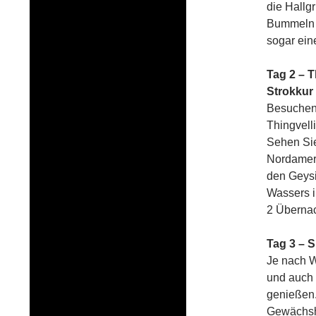
die Hallg
Bummeln s
sogar ein
Tag 2 – T
Strokkur
Besuchen
Thingvell
Sehen Sie
Nordameri
den Geysi
Wassers i
2 Übernac
Tag 3 – S
Je nach W
und auch 
genießen.
Gewächshä