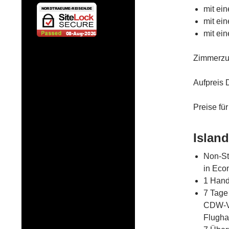
mit ei
mit ein
mit ein
Zimmerzus
Aufpreis 
Preise fü
Island
Non-St
in Eco
1 Hand
7 Tage
CDW-Ve
Flugha