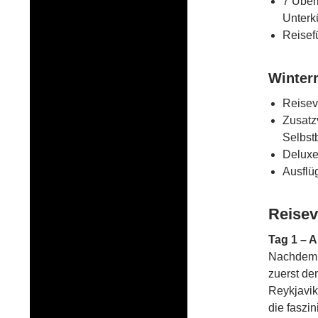
7 Über
Unterk
Reisef
Winter
Reisev
Zusatz
Selbst
Deluxe
Ausflü
Reisev
Tag 1 – A
Nachdem 
zuerst de
Reykjavik
die faszi