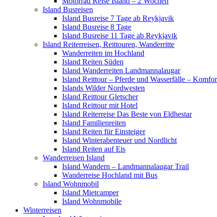
Motorrad Reise Island – 2 Wochen
Island Busreisen
Island Busreise 7 Tage ab Reykjavik
Island Busreise 8 Tage
Island Busreise 11 Tage ab Reykjavik
Island Reiterreisen, Reittouren, Wanderritte
Wanderreiten im Hochland
Island Reiten Süden
Island Wanderreiten Landmannalaugar
Island Reittour – Pferde und Wasserfälle – Komfor
Islands Wilder Nordwesten
Island Reittour Gletscher
Island Reittour mit Hotel
Island Reiterreise Das Beste von Eldhestar
Island Familienreiten
Island Reiten für Einsteiger
Island Winterabenteuer und Nordlicht
Island Reiten auf Eis
Wanderreisen Island
Island Wandern – Landmannalaugar Trail
Wanderreise Hochland mit Bus
Island Wohnmobil
Island Mietcamper
Island Wohnmobile
Winterreisen