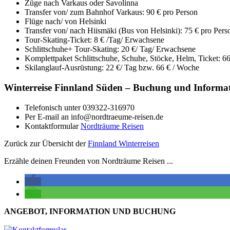
Züge nach Varkaus oder Savolinna
Transfer von/ zum Bahnhof Varkaus: 90 € pro Person
Flüge nach/ von Helsinki
Transfer von/ nach Hiismäki (Bus von Helsinki): 75 € pro Pers
Tour-Skating-Ticket: 8 € /Tag/ Erwachsene
Schlittschuhe+ Tour-Skating: 20 €/ Tag/ Erwachsene
Komplettpaket Schlittschuhe, Schuhe, Stöcke, Helm, Ticket: 6
Skilanglauf-Ausrüstung: 22 €/ Tag bzw. 66 € / Woche
Winterreise Finnland Süden – Buchung und Informa
Telefonisch unter 039322-316970
Per E-mail an info@nordtraeume-reisen.de
Kontaktformular
Nordträume Reisen
Zurück zur Übersicht der
Finnland Winterreisen
Erzähle deinen Freunden von Nordträume Reisen ...
ANGEBOT, INFORMATION UND BUCHUNG