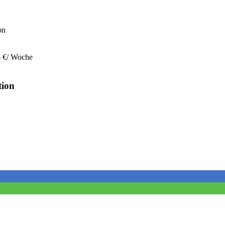
on
6 €/ Woche
tion