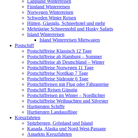
Lappland Winterreisen
Finnland Winterreisen
Norwegen Winterreisen
Schweden Winter Reisen
Hütten, Glasiglu, Schneehotel und mehr
Mehrtägige Schneemobil und Husky Safaris
Island Winterreisen
Island Winterreisen Mietwagen
Postschiff
Postschiffreise Klassisch 12 Tage
Postschiffreise ab Hamburg – Sommer
Postschiffreise ab Deutschland – Winter
Postschiffreise Norwegen 11 Tage
Postschiffreise Nordkap 7 Tage
Postschiffreise Südroute 6 Tage
Postschiffreisen mit Flug oder Fähranreise
Postschiff Reisen Günstig
Postschiffreisen im Winter – Nordlichter
Postschiffreise Weihnachten und Silvester
Hurtigruten Schiffe
Hurtigruten Landausflüge
Kreuzfahrten
Spitzbergen, Grönland und Island
Kanada, Alaska und Nord-West-Passage
Antarktis Kreuzfahrten