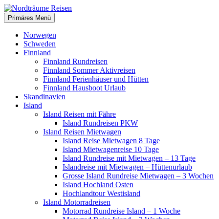
Zum
Inhalt
Suchen
Primäres Menü
springen
Nordträume Reisen
Norwegen
Schweden
Finnland
Finnland Rundreisen
Finnland Sommer Aktivreisen
Finnland Ferienhäuser und Hütten
Finnland Hausboot Urlaub
Skandinavien
Island
Island Reisen mit Fähre
Island Rundreisen PKW
Island Reisen Mietwagen
Island Reise Mietwagen 8 Tage
Island Mietwagenreise 10 Tage
Island Rundreise mit Mietwagen – 13 Tage
Islandreise mit Mietwagen – Hüttenurlaub
Grosse Island Rundreise Mietwagen – 3 Wochen
Island Hochland Osten
Hochlandtour Westisland
Island Motorradreisen
Motorrad Rundreise Island – 1 Woche