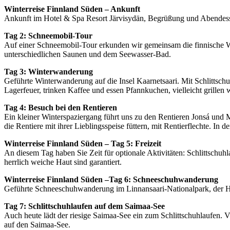
Winterreise Finnland Süden – Ankunft
Ankunft im Hotel & Spa Resort Järvisydän, Begrüßung und Abendesse
Tag 2: Schneemobil-Tour
Auf einer Schneemobil-Tour erkunden wir gemeinsam die finnische W
unterschiedlichen Saunen und dem Seewasser-Bad.
Tag 3: Winterwanderung
Geführte Winterwanderung auf die Insel Kaarnetsaari. Mit Schlittschuh
Lagerfeuer, trinken Kaffee und essen Pfannkuchen, vielleicht grille
Tag 4: Besuch bei den Rentieren
Ein kleiner Winterspaziergang führt uns zu den Rentieren Jonsá und 
die Rentiere mit ihrer Lieblingsspeise füttern, mit Rentierflechte. I
Winterreise Finnland Süden – Tag 5: Freizeit
An diesem Tag haben Sie Zeit für optionale Aktivitäten: Schlittschu
herrlich weiche Haut sind garantiert.
Winterreise Finnland Süden –Tag 6: Schneeschuhwanderung
Geführte Schneeschuhwanderung im Linnansaari-Nationalpark, der H
Tag 7: Schlittschuhlaufen auf dem Saimaa-See
Auch heute lädt der riesige Saimaa-See ein zum Schlittschuhlaufen. V
auf den Saimaa-See.