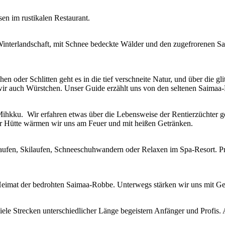
n im rustikalen Restaurant.
interlandschaft, mit Schnee bedeckte Wälder und den zugefrorenen S
en oder Schlitten geht es in die tief verschneite Natur, und über die 
n wir auch Würstchen. Unser Guide erzählt uns von den seltenen Saimaa-
Mihkku. Wir erfahren etwas über die Lebensweise der Rentierzüchter ges
n der Hütte wärmen wir uns am Feuer und mit heißen Getränken.
hlaufen, Skilaufen, Schneeschuhwandern oder Relaxen im Spa-Resort. P
eimat der bedrohten Saimaa-Robbe. Unterwegs stärken wir uns mit Ge
iele Strecken unterschiedlicher Länge begeistern Anfänger und Profis.