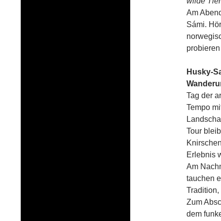
wilde Tie
Am Abend 
Sámi. Hör
norwegisc
probieren 
Husky-Sa
Wanderun
Tag der a
Tempo mit
Landschaf
Tour blei
Knirschen
Erlebnis 
Am Nachm
tauchen e
Tradition
Zum Absch
dem funke