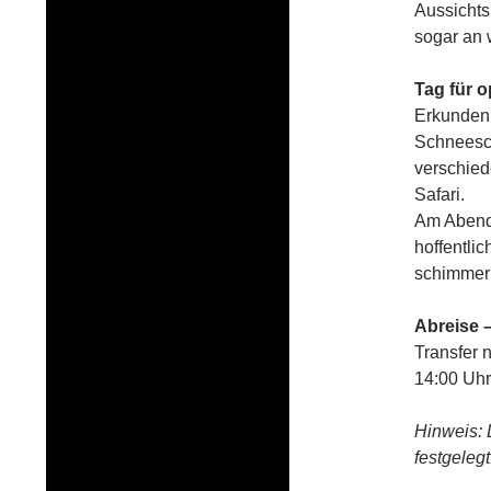
Aussichts
sogar an
Tag für o
Erkunden 
Schneesch
verschied
Safari.
Am Abend 
hoffentli
schimmern
Abreise 
Transfer 
14:00 Uhr
Hinweis: D
festgelegt