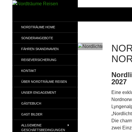
Zum
Inhalt
Suchen
Nordträume Reisen
springen
NORDTRÄUME HOME
SONDERANGEBOTE
NOR
FÄHREN SKANDINAVIEN
NO
REISEVERSICHERUNG
KONTAKT
Nordl
2027
ÜBER NORDTRÄUME REISEN
Eine exkl
UNSER ENGAGEMENT
Nordnorwe
GÄSTEBUCH
Lyngenalp
„Nordlich
GAST BILDER
Die charm
ALLGEMEINE
zwei Einz
GESCHÄFTSBEDINGUNGEN