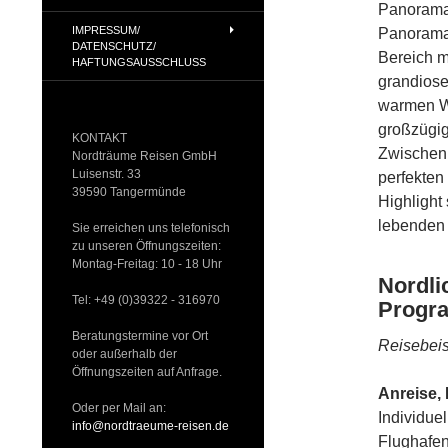
Panorama-
IMPRESSUM/
Panorama-
DATENSCHUTZ/
Bereich m
HAFTUNGSAUSSCHLUSS
grandiose
warmen Wa
großzügi
KONTAKT
Zwischen 
Nordträume Reisen GmbH
Luisenstr. 33
perfekten
39590 Tangermünde
Highlight
lebenden
Sie erreichen uns telefonisch
zu unseren Öffnungszeiten:
Montag-Freitag: 10 - 18 Uhr
Nordli
Tel: +49 (0)39322 - 316970
Progr
Beratungstermine vor Ort
Reisebeis
oder außerhalb der
Öffnungszeiten auf Anfrage.
Anreise,
Oder per Mail an:
Individue
info@nordtraeume-reisen.de
Flughafen