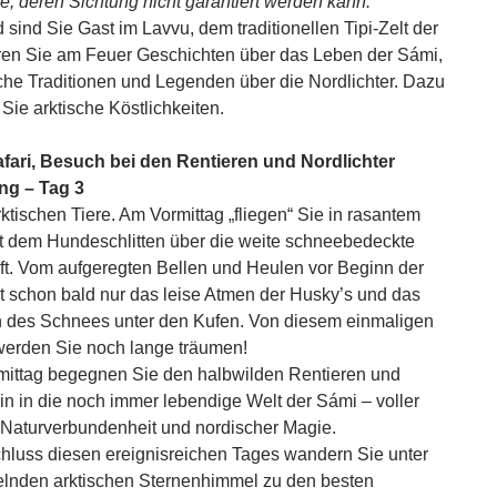
re, deren Sichtung nicht garantiert werden kann.
sind Sie Gast im Lavvu, dem traditionellen Tipi-Zelt der
en Sie am Feuer Geschichten über das Leben der Sámi,
he Traditionen und Legenden über die Nordlichter. Dazu
Sie arktische Köstlichkeiten.
fari, Besuch bei den Rentieren und Nordlichter
g – Tag 3
rktischen Tiere. Am Vormittag „fliegen“ Sie in rasantem
 dem Hundeschlitten über die weite schneebedeckte
t. Vom aufgeregten Bellen und Heulen vor Beginn der
bt schon bald nur das leise Atmen der Husky’s und das
 des Schnees unter den Kufen. Von diesem einmaligen
werden Sie noch lange träumen!
ittag begegnen Sie den halbwilden Rentieren und
in in die noch immer lebendige Welt der Sámi – voller
, Naturverbundenheit und nordischer Magie.
luss diesen ereignisreichen Tages wandern Sie unter
lnden arktischen Sternenhimmel zu den besten