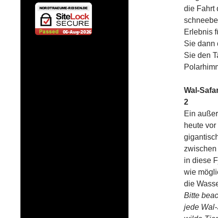
die Fahrt
schneebed
Erlebnis f
Sie dann 
Sie den T
Polarhimm
Wal-Safa
2
Ein außer
heute vor
gigantisc
zwischen
in diese 
wie mögli
die Wasse
Bitte bea
jede Wal-