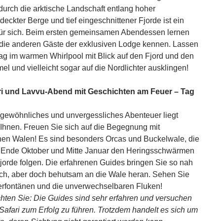
 durch die arktische Landschaft entlang hoher
eckter Berge und tief eingeschnittener Fjorde ist ein
ür sich.
Beim ersten gemeinsamen Abendessen lernen
die anderen Gäste der exklusiven Lodge kennen.
Lassen
ag im warmen Whirlpool mit Blick auf den Fjord und den
el und vielleicht sogar auf die Nordlichter ausklingen!
ri und Lavvu-Abend mit Geschichten am Feuer – Tag
gewöhnliches und unvergessliches Abenteuer liegt
 Ihnen. Freuen Sie sich auf die Begegnung mit
hen Walen! Es sind besonders Orcas und Buckelwale, die
 Ende Oktober und Mitte Januar den Heringsschwärmen
Fjorde folgen. Die erfahrenen Guides bringen Sie so nah
ch, aber doch behutsam an die Wale heran. Sehen Sie
rfontänen und die unverwechselbaren Fluken!
chten Sie: Die Guides sind sehr erfahren und versuchen
Safari zum Erfolg zu führen. Trotzdem handelt es sich um