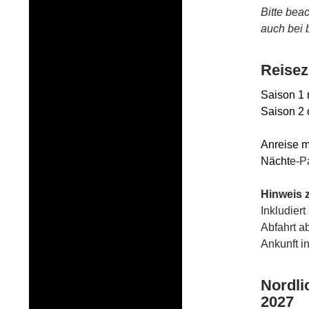
Bitte bea
auch bei 
Reisez
Saison 1 
Saison 2 
Anreise m
Nächt
e-P
Hinweis 
Inkludiert
Abfahrt a
Ankunft i
Nordli
2027