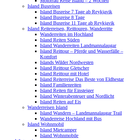
Motorrad Reise Island – 2 Wochen
Island Busreisen
Island Busreise 7 Tage ab Reykjavik
Island Busreise 8 Tage
Island Busreise 11 Tage ab Reykjavik
Island Reiterreisen, Reittouren, Wanderritte
Wanderreiten im Hochland
Island Reiten Süden
Island Wanderreiten Landmannalaugar
Island Reittour – Pferde und Wasserfälle –
Komfort
Islands Wilder Nordwesten
Island Reittour Gletscher
Island Reittour mit Hotel
Island Reiterreise Das Beste von Eldhestar
Island Familienreiten
Island Reiten für Einsteiger
Island Winterabenteuer und Nordlicht
Island Reiten auf Eis
Wanderreisen Island
Island Wandern – Landmannalaugar Trail
Wanderreise Hochland mit Bus
Island Wohnmobil
Island Mietcamper
Island Wohnmobile