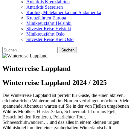
Antarktis Kreuzfahrten
Antarktis Seereisen
Karibik, Mittelamerika und Südamerika
Kreuzfahrten Europa
Minikreuzfahrt Helsinki
Silvester Reise Helsinki
Minikreuzfahrt Oslo
Silvester Reise Kiel Oslo
Suchen
nach:
Winterreise Lappland
Winterreise Lappland 2024 / 2025
Die Winterreise Lappland ist perfekt für Gäste, die einen aktiven,
erlebnisreichen Winterurlaub im Norden verbringen möchten. Viele
spannende Abenteuer warten auf Sie in der von Fjellen umgebenen
Wildnis Muotk
as:
Husky-Safari, Schneemobil-Tour ins Fjell,
Besuch bei den Rentieren, Polarlichter Tour,
Schneeschuhwandern…
und das alles in einem kleinen urigen
Wildnishotel inmitten einer zauberhaften Winterlandschaft.