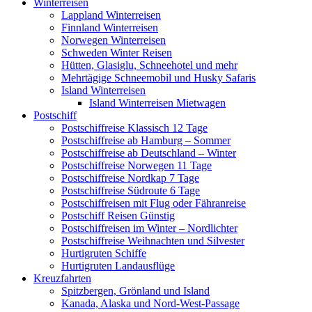
Winterreisen
Lappland Winterreisen
Finnland Winterreisen
Norwegen Winterreisen
Schweden Winter Reisen
Hütten, Glasiglu, Schneehotel und mehr
Mehrtägige Schneemobil und Husky Safaris
Island Winterreisen
Island Winterreisen Mietwagen
Postschiff
Postschiffreise Klassisch 12 Tage
Postschiffreise ab Hamburg – Sommer
Postschiffreise ab Deutschland – Winter
Postschiffreise Norwegen 11 Tage
Postschiffreise Nordkap 7 Tage
Postschiffreise Südroute 6 Tage
Postschiffreisen mit Flug oder Fähranreise
Postschiff Reisen Günstig
Postschiffreisen im Winter – Nordlichter
Postschiffreise Weihnachten und Silvester
Hurtigruten Schiffe
Hurtigruten Landausflüge
Kreuzfahrten
Spitzbergen, Grönland und Island
Kanada, Alaska und Nord-West-Passage