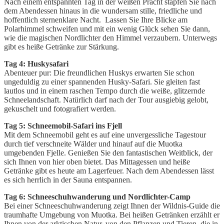
Nach einem entspannten Tag in der weißen Pracht stapfen Sie nach
dem Abendessen hinaus in die wundersam stille, friedliche und
hoffentlich sternenklare Nacht. Lassen Sie Ihre Blicke am
Polarhimmel schweifen und mit ein wenig Glück sehen Sie dann,
wie die magischen Nordlichter den Himmel verzaubern. Unterwegs
gibt es heiße Getränke zur Stärkung.
Tag 4: Huskysafari
Abenteuer pur: Die freundlichen Huskys erwarten Sie schon
ungeduldig zu einer spannenden Husky-Safari. Sie gleiten fast
lautlos und in einem raschen Tempo durch die weiße, glitzernde
Schneelandschaft. Natürlich darf nach der Tour ausgiebig gelobt,
gekuschelt und fotografiert werden.
Tag 5: Schneemobil-Safari ins Fjell
Mit dem Schneemobil geht es auf eine unvergessliche Tagestour
durch tief verschneite Wälder und hinauf auf die Muotka
umgebenden Fjelle. Genießen Sie den fantastischen Weitblick, der
sich Ihnen von hier oben bietet. Das Mittagessen und heiße
Getränke gibt es heute am Lagerfeuer. Nach dem Abendessen lässt
es sich herrlich in der Sauna entspannen.
Tag
6: Schneeschuhwanderung und Nordlichter-Camp
Bei einer Schneeschuhwanderung zeigt Ihnen der Wildnis-Guide die
traumhafte Umgebung von Muotka. Bei heißen Getränken erzählt er
Ihnen von der arktischen Natur, von den Pflanzen und Tieren, die in