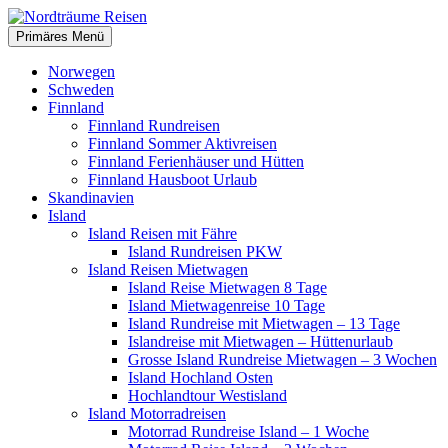
Zum
Inhalt
Suchen
Primäres Menü
springen
Nordträume Reisen
Norwegen
Schweden
Finnland
Finnland Rundreisen
Finnland Sommer Aktivreisen
Finnland Ferienhäuser und Hütten
Finnland Hausboot Urlaub
Skandinavien
Island
Island Reisen mit Fähre
Island Rundreisen PKW
Island Reisen Mietwagen
Island Reise Mietwagen 8 Tage
Island Mietwagenreise 10 Tage
Island Rundreise mit Mietwagen – 13 Tage
Islandreise mit Mietwagen – Hüttenurlaub
Grosse Island Rundreise Mietwagen – 3 Wochen
Island Hochland Osten
Hochlandtour Westisland
Island Motorradreisen
Motorrad Rundreise Island – 1 Woche