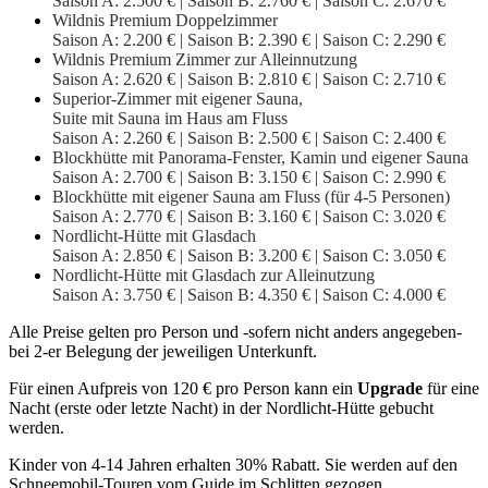
Saison A: 2.500 € | Saison B: 2.760 € | Saison C: 2.670 €
Wildnis Premium Doppelzimmer
Saison A: 2.200 € | Saison B: 2.390 € | Saison C: 2.290 €
Wildnis Premium Zimmer zur Alleinnutzung
Saison A: 2.620 € | Saison B: 2.810 € | Saison C: 2.710 €
Superior-Zimmer mit eigener Sauna,
Suite mit Sauna im Haus am Fluss
Saison A: 2.260 € | Saison B: 2.500 € | Saison C: 2.400 €
Blockhütte mit Panorama-Fenster, Kamin und eigener Sauna
Saison A: 2.700 € | Saison B: 3.150 € | Saison C: 2.990 €
Blockhütte mit eigener Sauna am Fluss (für 4-5 Personen)
Saison A: 2.770 € | Saison B: 3.160 € | Saison C: 3.020 €
Nordlicht-Hütte mit Glasdach
Saison A: 2.850 € | Saison B: 3.200 € | Saison C: 3.050 €
Nordlicht-Hütte mit Glasdach zur Alleinutzung
Saison A: 3.750 € | Saison B: 4.350 € | Saison C: 4.000 €
Alle Preise gelten pro Person und -sofern nicht anders angegeben-
bei 2-er Belegung der jeweiligen Unterkunft.
Für einen Aufpreis von 120 € pro Person kann ein
Upgrade
für eine
Nacht (erste oder letzte Nacht) in der Nordlicht-Hütte gebucht
werden.
Kinder von 4-14 Jahren erhalten 30% Rabatt. Sie werden auf den
Schneemobil-Touren vom Guide im Schlitten gezogen.