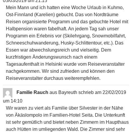
05/03/2019
um
21:15
Mein Mann und ich hatten eine Woche Urlaub in Kuhmo,
Ost-Finnland (Karelien) gebucht. Das von Nordträume
Reisen organisierte Programm und das gebuchte Hotel mit
Halbpension waren fabelhaft. An jedem Tag sah unser
Programm ein Erlebnis vor (Skilehrgang, Snowmobilfahrt,
Schneeschuhwanderung, Husky-Schlittentour, etc.). Das
Essen war abwechslungsreich und vielseitig. Dem
kurzfristigen Änderungswunsch nach einem
Tagesaufenthalt in Helsinki wurde vom Reiseveranstalter
nachgekommen. Wir sind zufrieden und können den
Reiseveranstalter durchaus weiterempfehlen.
Familie Rauch
aus
Bayreuth
schrieb am
22/02/2019
um
14:10
Wir waren zu viert als Familie über Silvester in der Nähe
von Äkäslompolo im Familien-Hotel Seita. Die Unterkunft
ist sehr gemütlich und bietet neben Zimmern im Haupthaus
auch Hütten im umliegenden Wald. Die Zimmer sind sehr