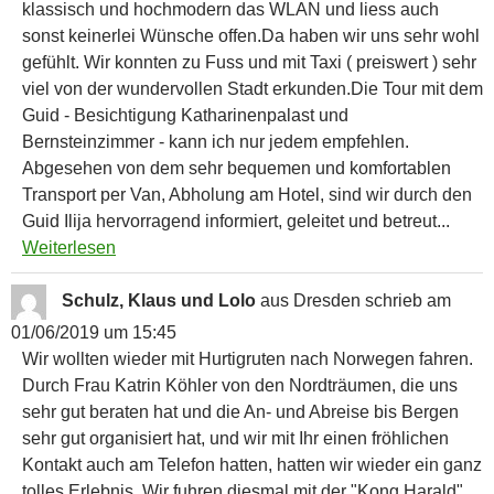
klassisch und hochmodern das WLAN und liess auch
sonst keinerlei Wünsche offen.Da haben wir uns sehr wohl
gefühlt. Wir konnten zu Fuss und mit Taxi ( preiswert ) sehr
viel von der wundervollen Stadt erkunden.Die Tour mit dem
Guid - Besichtigung Katharinenpalast und
Bernsteinzimmer - kann ich nur jedem empfehlen.
Abgesehen von dem sehr bequemen und komfortablen
Transport per Van, Abholung am Hotel, sind wir durch den
Guid Ilija hervorragend informiert, geleitet und betreut...
Weiterlesen
Schulz, Klaus und Lolo
aus
Dresden
schrieb am
01/06/2019
um
15:45
Wir wollten wieder mit Hurtigruten nach Norwegen fahren.
Durch Frau Katrin Köhler von den Nordträumen, die uns
sehr gut beraten hat und die An- und Abreise bis Bergen
sehr gut organisiert hat, und wir mit Ihr einen fröhlichen
Kontakt auch am Telefon hatten, hatten wir wieder ein ganz
tolles Erlebnis. Wir fuhren diesmal mit der "Kong Harald",