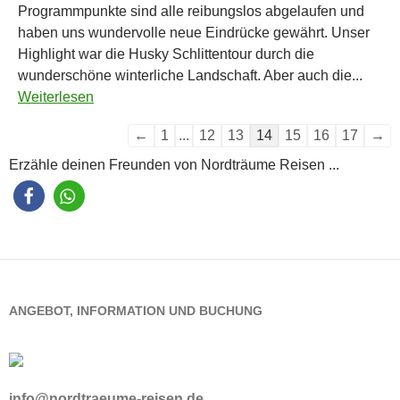
Programmpunkte sind alle reibungslos abgelaufen und
haben uns wundervolle neue Eindrücke gewährt. Unser
Highlight war die Husky Schlittentour durch die
wunderschöne winterliche Landschaft. Aber auch die...
Weiterlesen
Navigation
←
1
...
12
13
14
15
16
17
→
der
Erzähle deinen Freunden von Nordträume Reisen ...
Gästebuchliste
ANGEBOT, INFORMATION UND BUCHUNG
info@nordtraeume-reisen.de