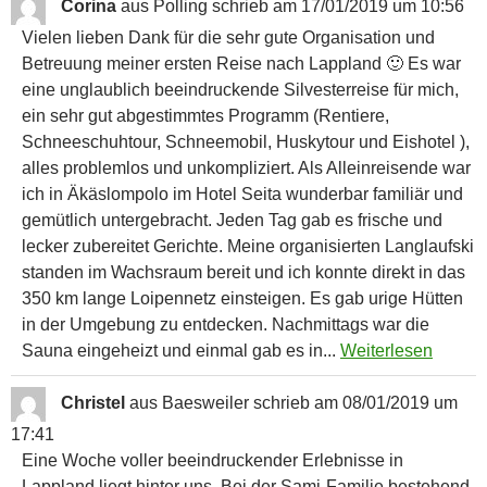
Corina
aus
Polling
schrieb am
17/01/2019
um
10:56
Vielen lieben Dank für die sehr gute Organisation und
Betreuung meiner ersten Reise nach Lappland 🙂 Es war
eine unglaublich beeindruckende Silvesterreise für mich,
ein sehr gut abgestimmtes Programm (Rentiere,
Schneeschuhtour, Schneemobil, Huskytour und Eishotel ),
alles problemlos und unkompliziert. Als Alleinreisende war
ich in Äkäslompolo im Hotel Seita wunderbar familiär und
gemütlich untergebracht. Jeden Tag gab es frische und
lecker zubereitet Gerichte. Meine organisierten Langlaufski
standen im Wachsraum bereit und ich konnte direkt in das
350 km lange Loipennetz einsteigen. Es gab urige Hütten
in der Umgebung zu entdecken. Nachmittags war die
Sauna eingeheizt und einmal gab es in...
Weiterlesen
Christel
aus
Baesweiler
schrieb am
08/01/2019
um
17:41
Eine Woche voller beeindruckender Erlebnisse in
Lappland liegt hinter uns. Bei der Sami-Familie bestehend