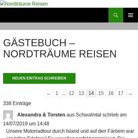
Zum
Inhalt
Suchen
Nordträume Reisen
springen
PRIMÄR
MENÜ
GÄSTEBUCH –
NORDTRÄUME REISEN
Navigation
←
1
...
12
13
14
15
16
17
→
der
338 Einträge
Gästebuchliste
Alexandra & Torsten
aus
Schwalmtal
schrieb am
14/07/2019
um
14:48
Unsere Motorradtour durch Island und auf den Färöern war