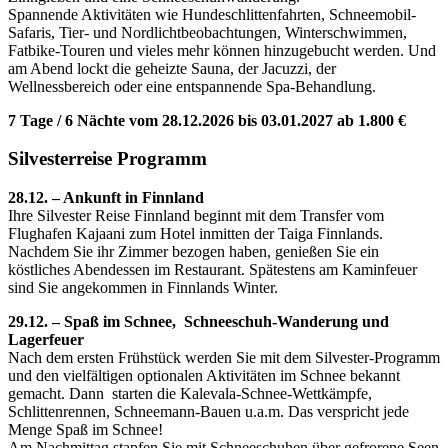
Spannende Aktivitäten wie Hundeschlittenfahrten, Schneemobil-
Safaris, Tier- und Nordlichtbeobachtungen, Winterschwimmen,
Fatbike-Touren und vieles mehr können hinzugebucht werden. Und
am Abend lockt die geheizte Sauna, der Jacuzzi, der
Wellnessbereich oder eine entspannende Spa-Behandlung.
7 Tage / 6 Nächte vom 28.12.2026 bis 03.01.2027 ab 1.800 €
Silvesterreise Programm
28.12. – Ankunft in Finnland
Ihre Silvester Reise Finnland beginnt mit dem Transfer vom
Flughafen Kajaani zum Hotel inmitten der Taiga Finnlands.
Nachdem Sie ihr Zimmer bezogen haben, genießen Sie ein
köstliches Abendessen im Restaurant.
Spätestens am
Kaminfeuer
sind Sie angekommen in Finnlands Winter.
29.12. – Spaß im Schnee, Schneeschuh-Wanderung und
Lagerfeuer
Nach dem ersten Frühstück werden Sie mit dem Silvester-Programm
und den vielfältigen optionalen Aktivitäten im Schnee bekannt
gemacht. Dann starten die Kalevala-Schnee-Wettkämpfe,
Schlittenrennen, Schneemann-Bauen u.a.m. Das verspricht jede
Menge Spaß im Schnee!
Am Nachmittag stapfen Sie mit
Schneeschuhen über gefrorene Seen