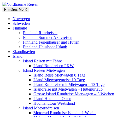
Zum
Inhalt
Suchen
Primäres Menü
springen
Nordträume Reisen
Norwegen
Schweden
Finnland
Finnland Rundreisen
Finnland Sommer Aktivreisen
Finnland Ferienhäuser und Hütten
Finnland Hausboot Urlaub
Skandinavien
Island
Island Reisen mit Fähre
Island Rundreisen PKW
Island Reisen Mietwagen
Island Reise Mietwagen 8 Tage
Island Mietwagenreise 10 Tage
Island Rundreise mit Mietwagen – 13 Tage
Islandreise mit Mietwagen – Hüttenurlaub
Grosse Island Rundreise Mietwagen – 3 Wochen
Island Hochland Osten
Hochlandtour Westisland
Island Motorradreisen
Motorrad Rundreise Island – 1 Woche