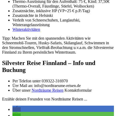
Thermo-Ausrüstung
für den Aufenthalt: 75 €, Kind: 37,50€
(Thermo-Overall
, Fäustlinge
, Sti
efel,
Wolls
ocken)
Zusatznächte, inklusive HP (VP+25 € p.P./Tag)
Zusatznächte in Helsinki
Verleih von Schneeschuhen, Langlaufski,
Winterangelausrüstung
Winteraktivitäten
Tipp: Machen Sie mit den spannenden Aktivitäten wie
Schneemobil-Touren,
Husky-Safaris, Skilanglauf, Schwimmen in
den Stromschnellen, Vielfraß-Beobachtung u.v.a.m. die Silvestereise
Finnland zu Ihrem persönlichen Wintertraum.
Silvester Reise Finnland – Info und
Buchung
Per Telefon unter 039322-316970
Üer Mail an: info@nordtraeume-reisen.de
Über unser
Nordträume Reisen
Kontaktformular
Erzähle deinen Freunden von Nordträume Reisen ...