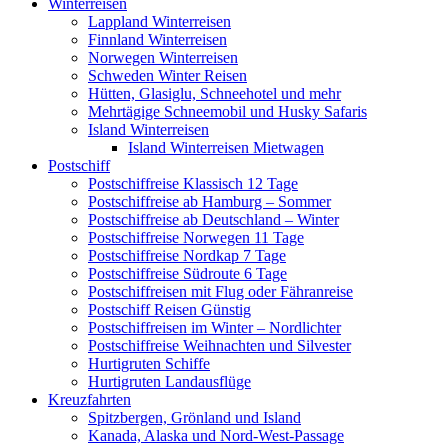
Winterreisen
Lappland Winterreisen
Finnland Winterreisen
Norwegen Winterreisen
Schweden Winter Reisen
Hütten, Glasiglu, Schneehotel und mehr
Mehrtägige Schneemobil und Husky Safaris
Island Winterreisen
Island Winterreisen Mietwagen
Postschiff
Postschiffreise Klassisch 12 Tage
Postschiffreise ab Hamburg – Sommer
Postschiffreise ab Deutschland – Winter
Postschiffreise Norwegen 11 Tage
Postschiffreise Nordkap 7 Tage
Postschiffreise Südroute 6 Tage
Postschiffreisen mit Flug oder Fähranreise
Postschiff Reisen Günstig
Postschiffreisen im Winter – Nordlichter
Postschiffreise Weihnachten und Silvester
Hurtigruten Schiffe
Hurtigruten Landausflüge
Kreuzfahrten
Spitzbergen, Grönland und Island
Kanada, Alaska und Nord-West-Passage