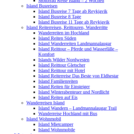
Motorrad Reise Island – 2 Wochen
Island Busreisen
Island Busreise 7 Tage ab Reykjavik
Island Busreise 8 Tage
Island Busreise 11 Tage ab Reykjavik
Island Reiterreisen, Reittouren, Wanderritte
Wanderreiten im Hochland
Island Reiten Süden
Island Wanderreiten Landmannalaugar
Island Reittour – Pferde und Wasserfälle –
Komfort
Islands Wilder Nordwesten
Island Reittour Gletscher
Island Reittour mit Hotel
Island Reiterreise Das Beste von Eldhestar
Island Familienreiten
Island Reiten für Einsteiger
Island Winterabenteuer und Nordlicht
Island Reiten auf Eis
Wanderreisen Island
Island Wandern – Landmannalaugar Trail
Wanderreise Hochland mit Bus
Island Wohnmobil
Island Mietcamper
Island Wohnmobile