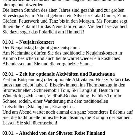
hinzugebucht werden.
Die letzten Stunden des alten Jahres sind gezählt und zur großen
Silvesterparty am Abend gehören ein Silvester Gala-Dinner, Zinn-
Gießen, Feuerwerk und Tanz bis in den Morgen. Ms Fortuna sagt
Ihnen die Zukunft für das Neue Jahr voraus. Vielleicht verzaubert
Sie dazu sogar das Polarlicht am Himmel?!
01.01. –
Neujahrskonzert
Der Neujahrstag beginnt ganz entspannt.
Am Nachmittag dürfen Sie das traditionelle Neujahrskonzert in
Kuhmo besuchen und a
uch heute wartet wieder ein köstliches
Abendessen auf Sie und die vorgeheizte Sauna.
02.01. – Zeit
für optionale Aktivitäten und Rauchsauna
Zeit für Entspannung oder optionale Aktivitäten: Husky-Safari (das
muss man erlebt haben), Eisschwimmen im Thermoanzug in den
Stromschnellen, Schneemobil-Tour, Ski-Langlauf, Besuch im
Winterkriegs-Museum, Vielfraß-Beobachtung, Fatbike-Tour im
Schnee,
rodeln, einer Wanderung mit dem traditionellen
Tretschlitten, Skilanglauf, Eisangeln
…
Und am Abend wartet noch einmal ein ganz besonderes Erlebnis auf
Sie: die traditionelle finnische Rauchsauna, die Königin der Saunen.
Lassen Sie sich überraschen!
03.01. – Abschied von der Silvester Reise Finnland