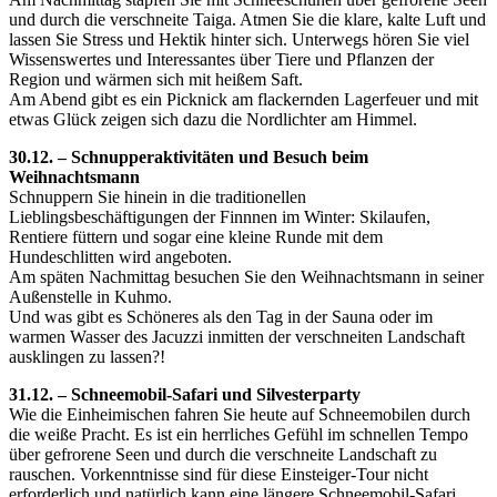
und durch die verschneite Taiga. Atmen Sie die klare, kalte Luft und
lassen Sie Stress und Hektik hinter sich. Unterwegs hören Sie viel
Wissenswertes und Interessantes über Tiere und Pflanzen der
Region und wärmen sich mit heißem Saft.
Am Abend gibt es ein Picknick am flackernden Lagerfeuer und mit
etwas Glück zeigen sich dazu die Nordlichter am Himmel.
30.12. – Schnupperaktivitäten und Besuch beim
Weihnachtsmann
Schnuppern Sie hinein in die traditionellen
Lieblingsbeschäftigungen der Finnnen im Winter: Skilaufen,
Rentiere füttern und sogar eine kleine Runde mit dem
Hundeschlitten wird angeboten.
Am späten Nachmittag besuchen Sie den Weihnachtsmann in seiner
Außenstelle in Kuhmo.
Und w
as gibt es Schöneres als den Tag in der Sauna oder im
warmen Wasser des Jacuzzi inmitten der verschneiten Landschaft
ausklingen zu lassen?!
31.12. – Schneemobil-Safari und Silvesterparty
Wie die Einheimischen fahren Sie heute auf Schneemobilen durch
die weiße Pracht. Es ist ein herrliches Gefühl im schnellen Tempo
über gefrorene Seen und durch die verschneite Landschaft zu
rauschen. Vorkenntnisse sind für diese Einsteiger-Tour nicht
erforderlich und natürlich kann eine längere Schneemobil-Safari