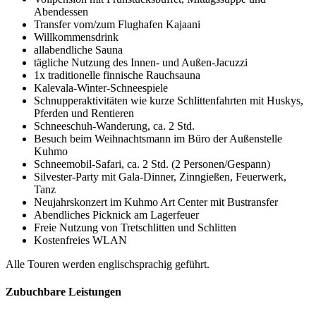
Abendessen
Transfer vom/zum Flughafen Kajaani
Willkommensdrink
allabendliche
Sauna
tägliche Nutzung des
Innen- und Außen-
Jacuzzi
1x traditionelle finnische Rauchsauna
Kalevala-Winter-Schneespiele
Schnupperaktivitäten wie kurze Schlittenfahrten mit Huskys,
Pferden und Rentieren
Schneeschuh-Wanderung
, ca. 2 Std.
Besuch beim Weihnachtsmann im Büro der Außenstelle
Kuhmo
Schneemobil-Safari, ca. 2 Std. (2 Personen/Gespann)
Silvester-Party mit Gala-Dinner, Z
inng
ießen
, Feuerwerk,
Tanz
Neujahrskonzert im Kuhmo Art Center mit Bustransfer
Abendliches Picknick am Lagerfeuer
Freie Nutzung von
Trets
chlitten und Schlitten
Kostenfreies WLAN
Alle Touren werden englischsprachig geführt.
Zubuchbare Leistungen