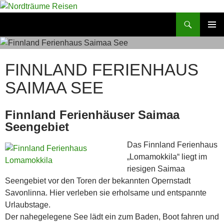
Zum
Inhalt
Suchen
Nordträume Reisen
springen
PRIMÄR
MENÜ
FINNLAND FERIENHAUS
SAIMAA SEE
Finnland Ferienhäuser Saimaa
Seengebiet
Das Finnland Ferienhaus
„Lomamokkila“ liegt im
riesigen Saimaa
Seengebiet vor den Toren der bekannten Opernstadt
Savonlinna. Hier verleben sie erholsame und entspannte
Urlaubstage.
Der nahegelegene See lädt ein zum Baden, Boot fahren und